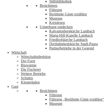
Stiftsbibliothek
Besichtigen
Führung
Berühmte Gäste erzählen
Museum
Kreislesen
Umgebung entdecken
Kalvarienbergkirche Lambach
Maria-Hilf-Kapelle Lambach
Friedhofskirche Lambach
Dreifaltigkeitskirche Stadl-Paura
Partnerbetriebe in der Gegend
Wirtschaft
Wirtschaftsdirektion
Der Forst
Biowärme
Die Fischerei
Weitere Betriebe
Schulen
Klosterladen
Gast
Besichtigen
Führung
Führung „Berühmte Gäste erzählen“
Museum