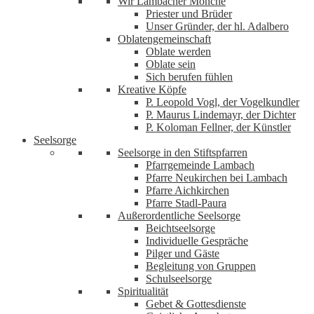
Wir Lambacher Mönche
Priester und Brüder
Unser Gründer, der hl. Adalbero
Oblatengemeinschaft
Oblate werden
Oblate sein
Sich berufen fühlen
Kreative Köpfe
P. Leopold Vogl, der Vogelkundler
P. Maurus Lindemayr, der Dichter
P. Koloman Fellner, der Künstler
Seelsorge
Seelsorge in den Stiftspfarren
Pfarrgemeinde Lambach
Pfarre Neukirchen bei Lambach
Pfarre Aichkirchen
Pfarre Stadl-Paura
Außerordentliche Seelsorge
Beichtseelsorge
Individuelle Gespräche
Pilger und Gäste
Begleitung von Gruppen
Schulseelsorge
Spiritualität
Gebet & Gottesdienste