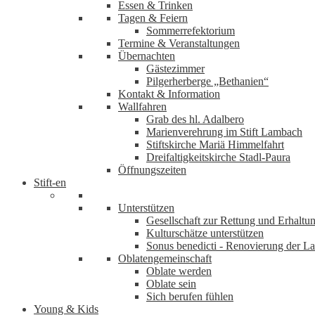
Essen & Trinken
Tagen & Feiern
Sommerrefektorium
Termine & Veranstaltungen
Übernachten
Gästezimmer
Pilgerherberge „Bethanien“
Kontakt & Information
Wallfahren
Grab des hl. Adalbero
Marienverehrung im Stift Lambach
Stiftskirche Mariä Himmelfahrt
Dreifaltigkeitskirche Stadl-Paura
Öffnungszeiten
Stift-en
Unterstützen
Gesellschaft zur Rettung und Erhaltu
Kulturschätze unterstützen
Sonus benedicti - Renovierung der L
Oblatengemeinschaft
Oblate werden
Oblate sein
Sich berufen fühlen
Young & Kids