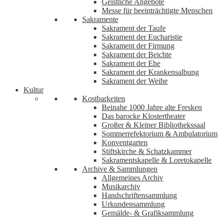
Geistliche Angebote
Messe für beeinträchtigte Menschen
Sakramente
Sakrament der Taufe
Sakrament der Eucharistie
Sakrament der Firmung
Sakrament der Beichte
Sakrament der Ehe
Sakrament der Krankensalbung
Sakrament der Weihe
Kultur
Kostbarkeiten
Beinahe 1000 Jahre alte Fresken
Das barocke Klostertheater
Großer & Kleiner Bibliothekssaal
Sommerrefektorium & Ambulatorium
Konventgarten
Stiftskirche & Schatzkammer
Sakramentskapelle & Loretokapelle
Archive & Sammlungen
Allgemeines Archiv
Musikarchiv
Handschriftensammlung
Urkundensammlung
Gemälde- & Grafiksammlung