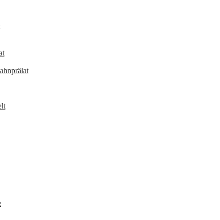
at
ahnprälat
lt
e