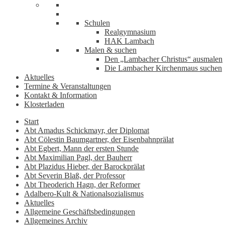
Schulen
Realgymnasium
HAK Lambach
Malen & suchen
Den „Lambacher Christus“ ausmalen
Die Lambacher Kirchenmaus suchen
Aktuelles
Termine & Veranstaltungen
Kontakt & Information
Klosterladen
Start
Abt Amadus Schickmayr, der Diplomat
Abt Cölestin Baumgartner, der Eisenbahnprälat
Abt Egbert, Mann der ersten Stunde
Abt Maximilian Pagl, der Bauherr
Abt Plazidus Hieber, der Barockprälat
Abt Severin Blaß, der Professor
Abt Theoderich Hagn, der Reformer
Adalbero-Kult & Nationalsozialismus
Aktuelles
Allgemeine Geschäftsbedingungen
Allgemeines Archiv