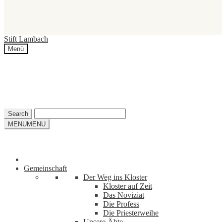
Zur
Zum
Stift Lambach
Navigation
Inhalt
Menü
springen
springen
MENU
MENU
Gemeinschaft
Der Weg ins Kloster
Kloster auf Zeit
Das Noviziat
Die Profess
Die Priesterweihe
Unsere Äbte