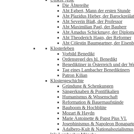
Die Äbtereihe
Abt Egbert, Mann der ersten Stunde
Abt Plazidus Hieber, der Barockprälat
Abt Severin Blaß, der Professor
Abt Maximilian Pagl, der Bauherr
Abt Amadus Schickmayr, der Diplom
Abt Theoderich Hagn, der Reformer
Abt Cölestin Baumgartner, der Eisenb
Klosterleben
Vorbild Benedikt
Ordensregel des hl. Benedikt
Benediktiner in Österreich und der We
Tag eines Lambacher Benediktiners
Patron Kilian
Klostergeschichte
Gründung & Schenkungen
Sängerknaben & Pontifikalien
Humanismus & Wissenschaft
Reformation & Bauernaufstände
Bauboom & Hochblüte
Mozart & Haydn
Marie Antoinette & Papst Pius VI.
Josephinismus & Napoleon Bonapart
Adalbero-Kult & Nationalsozialismus